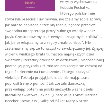
wszyscy wychowani na
Kubusiu Puchatku,
którego polskie imię
stworzyła przecież Tuwimówna, nie zdajemy sobie sprawy
jak bardzo napisane przez nią zdania, będące przecież
swobodna interpretacja prozy Milne’go wrosły w nasz
język. Często mówimy o „krewnych i znajomych królika”, a
jak już przekąszamy to z reguły „małe conieco”. Nie
zastanawiamy się, że to wszystko zawdzięczamy jej. Żyjącej
w cieniu wielkiego brata tłumaczce największych dzieł
światowej literatury dziecięco-młodzieżowej, niedocenionej
poetce. Jej przygoda z tłumaczeniem zaczęła się zresztą od
tego, że zlecenie na tłumaczenie „Złotego kluczyka”
Aleksieja Tołstoja przyjął Julian, ale nie mając czasu
poprosił Irenę o pomoc. I tak została tłumaczką
przekładając potem na polski niezwykle ważne dzieła
literatury światowej jak np. „Chatę wuja Toma” Harriet
Beecher Stowe, czy „Gałkę od łóżka” Mary Norton.