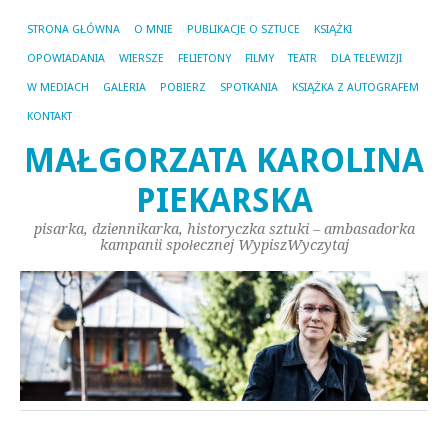
STRONA GŁÓWNA
O MNIE
PUBLIKACJE O SZTUCE
KSIĄŻKI
OPOWIADANIA
WIERSZE
FELIETONY
FILMY
TEATR
DLA TELEWIZJI
W MEDIACH
GALERIA
POBIERZ
SPOTKANIA
KSIĄŻKA Z AUTOGRAFEM
KONTAKT
MAŁGORZATA KAROLINA
PIEKARSKA
pisarka, dziennikarka, historyczka sztuki – ambasadorka
kampanii społecznej WypiszWyczytaj