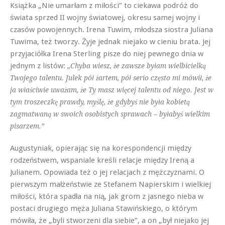
Książka „Nie umarłam z miłości” to ciekawa podróż do
świata sprzed II wojny światowej, okresu samej wojny i
czasów powojennych. Irena Tuwim, młodsza siostra Juliana
Tuwima, też tworzy. Żyje jednak niejako w cieniu brata. Jej
przyjaciółka Irena Sterling pisze do niej pewnego dnia w
jednym z listów:
„Chyba wiesz, że zawsze byłam wielbicielką
Twojego talentu. Julek pół żartem, pół serio często mi mówił, że
ja właściwie uważam, że Ty masz więcej talentu od niego. Jest w
tym troszeczkę prawdy, myślę, że gdybyś nie była kobietą
zagmatwaną w swoich osobistych sprawach – byłabyś wielkim
pisarzem.”
Augustyniak, opierając się na korespondencji między
rodzeństwem, wspaniale kreśli relacje między Ireną a
Julianem. Opowiada też o jej relacjach z mężczyznami. O
pierwszym małżeństwie ze Stefanem Napierskim i wielkiej
miłości, która spadła na nią, jak grom z jasnego nieba w
postaci drugiego męża Juliana Stawińskiego, o którym
mówiła, że „byli stworzeni dla siebie”, a on „był niejako jej