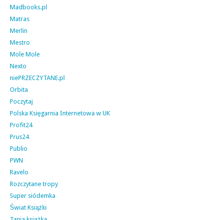
Madbooks.pl
Matras
Merlin
Mestro
Mole Mole
Nexto
niePRZECZYTANE.pl
Orbita
Poczytaj
Polska Księgarnia Internetowa w UK
Profit24
Prus24
Publio
PWN
Ravelo
Rozczytane tropy
Super siódemka
Świat Książki
Tania książka