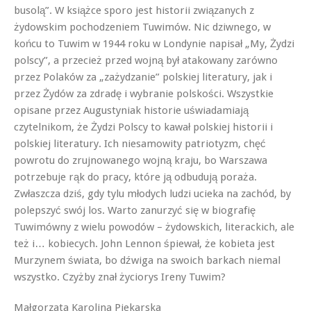
busolą”. W książce sporo jest historii związanych z
żydowskim pochodzeniem Tuwimów. Nic dziwnego, w
końcu to Tuwim w 1944 roku w Londynie napisał „My, Żydzi
polscy”, a przecież przed wojną był atakowany zarówno
przez Polaków za „zażydzanie” polskiej literatury, jak i
przez Żydów za zdradę i wybranie polskości. Wszystkie
opisane przez Augustyniak historie uświadamiają
czytelnikom, że Żydzi Polscy to kawał polskiej historii i
polskiej literatury. Ich niesamowity patriotyzm, chęć
powrotu do zrujnowanego wojną kraju, bo Warszawa
potrzebuje rąk do pracy, które ją odbudują poraża.
Zwłaszcza dziś, gdy tylu młodych ludzi ucieka na zachód, by
polepszyć swój los. Warto zanurzyć się w biografię
Tuwimówny z wielu powodów – żydowskich, literackich, ale
też i… kobiecych. John Lennon śpiewał, że kobieta jest
Murzynem świata, bo dźwiga na swoich barkach niemal
wszystko. Czyżby znał życiorys Ireny Tuwim?
Małgorzata Karolina Piekarska