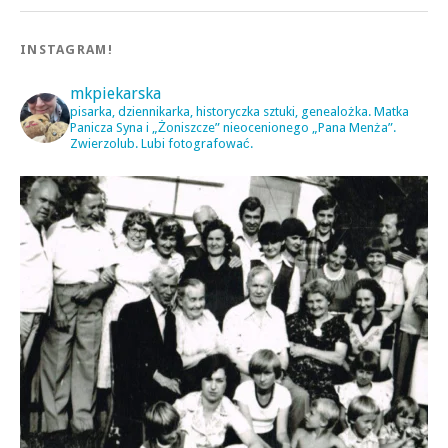
INSTAGRAM!
mkpiekarska
pisarka, dziennikarka, historyczka sztuki, genealożka. Matka
Panicza Syna i „Żoniszcze” nieocenionego „Pana Menża”.
Zwierzolub. Lubi fotografować.