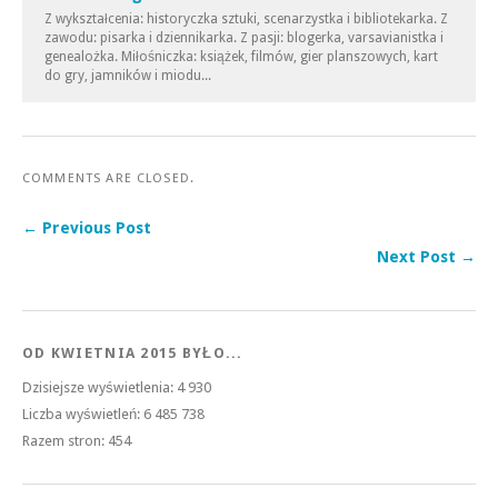
Z wykształcenia: historyczka sztuki, scenarzystka i bibliotekarka. Z
zawodu: pisarka i dziennikarka. Z pasji: blogerka, varsavianistka i
genealożka. Miłośniczka: książek, filmów, gier planszowych, kart
do gry, jamników i miodu...
COMMENTS ARE CLOSED.
← Previous Post
Next Post →
OD KWIETNIA 2015 BYŁO...
Dzisiejsze wyświetlenia:
4 930
Liczba wyświetleń:
6 485 738
Razem stron:
454