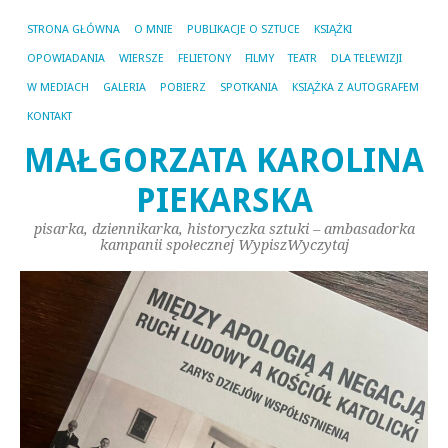
STRONA GŁÓWNA
O MNIE
PUBLIKACJE O SZTUCE
KSIĄŻKI
OPOWIADANIA
WIERSZE
FELIETONY
FILMY
TEATR
DLA TELEWIZJI
W MEDIACH
GALERIA
POBIERZ
SPOTKANIA
KSIĄŻKA Z AUTOGRAFEM
KONTAKT
MAŁGORZATA KAROLINA
PIEKARSKA
pisarka, dziennikarka, historyczka sztuki – ambasadorka
kampanii społecznej WypiszWyczytaj