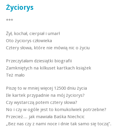
Życiorys
***
Żył, kochał, cierpiał i umarł
Oto życiorys człowieka
Cztery słowa, które nie mówią nic o życiu
Przeczytałam dziesiątki biografii
Zamkniętych na kilkuset kartkach książek
Też mało
Piszę to w mniej więcej 12500 dniu życia
Ile kartek przypadnie na mój życiorys?
Czy wystarczą potem cztery słowa?
No i czy w ogóle jest to komukolwiek potrzebne?
Przecież… jak mawiała Baśka Niechcic
„Bez nas czy z nami noce i dnie tak samo się toczą”.