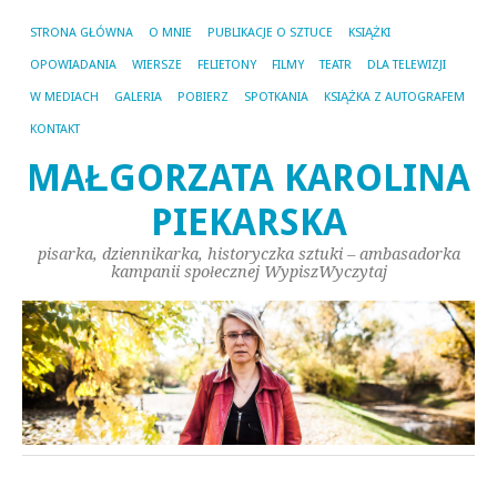
STRONA GŁÓWNA
O MNIE
PUBLIKACJE O SZTUCE
KSIĄŻKI
OPOWIADANIA
WIERSZE
FELIETONY
FILMY
TEATR
DLA TELEWIZJI
W MEDIACH
GALERIA
POBIERZ
SPOTKANIA
KSIĄŻKA Z AUTOGRAFEM
KONTAKT
MAŁGORZATA KAROLINA
PIEKARSKA
pisarka, dziennikarka, historyczka sztuki – ambasadorka
kampanii społecznej WypiszWyczytaj