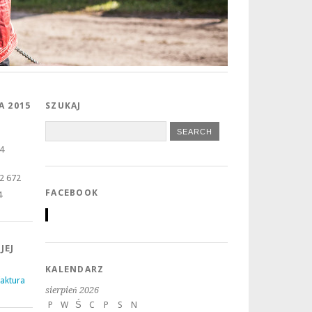
A 2015
SZUKAJ
4
2 672
FACEBOOK
4
JEJ
KALENDARZ
aktura
sierpień 2026
P
W
Ś
C
P
S
N