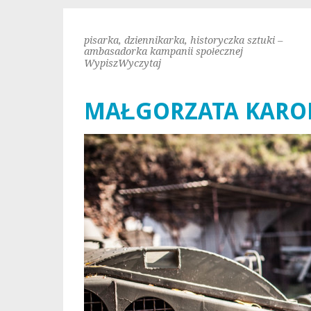
pisarka, dziennikarka, historyczka sztuki –
ambasadorka kampanii społecznej
WypiszWyczytaj
MAŁGORZATA KAROL