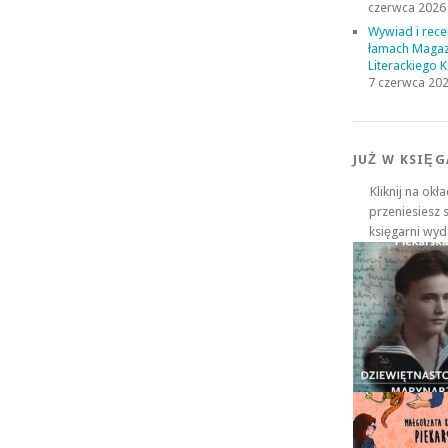
czerwca 2026
Wywiad i rece
łamach Maga
Literackiego 
7 czerwca 20
JUŻ W KSIĘG
Kliknij na okł
przeniesiesz 
księgarni wy