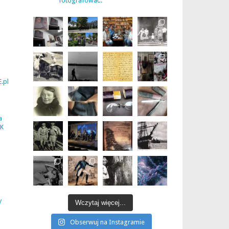
fotografować.
.pl
a
UK
y
Wczytaj więcej...
Obserwuj na Instagramie