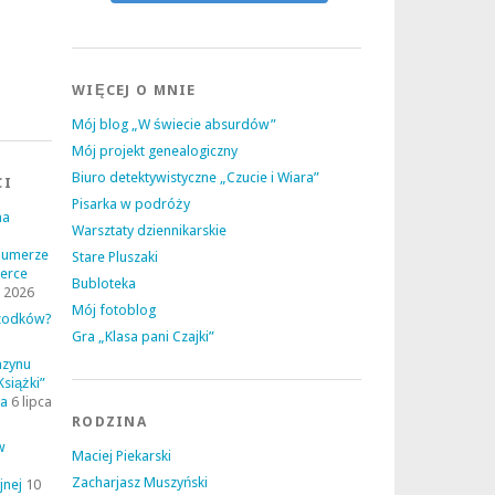
WIĘCEJ O MNIE
Mój blog „W świecie absurdów”
Mój projekt genealogiczny
Biuro detektywistyczne „Czucie i Wiara”
CI
Pisarka w podróży
na
Warsztaty dziennikarskie
numerze
Stare Pluszaki
erce
Bubloteka
a 2026
Mój fotoblog
rzodków?
Gra „Klasa pani Czajki”
azynu
Książki”
ia
6 lipca
RODZINA
w
Maciej Piekarski
Zacharjasz Muszyński
jnej
10