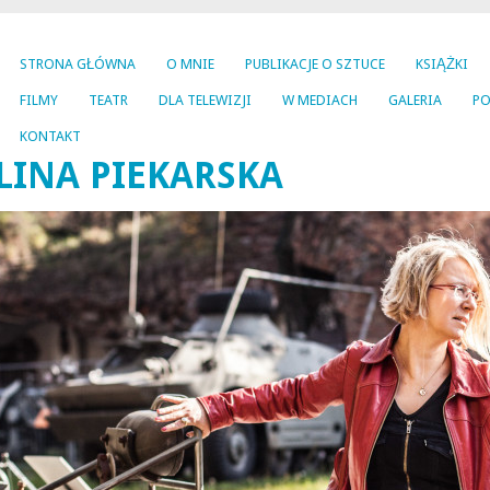
STRONA GŁÓWNA
O MNIE
PUBLIKACJE O SZTUCE
KSIĄŻKI
FILMY
TEATR
DLA TELEWIZJI
W MEDIACH
GALERIA
PO
KONTAKT
INA PIEKARSKA