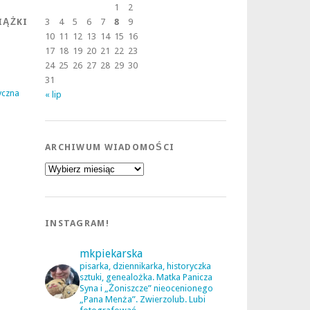
1
2
IĄŻKI
3
4
5
6
7
8
9
10
11
12
13
14
15
16
17
18
19
20
21
22
23
24
25
26
27
28
29
30
31
yczna
« lip
ARCHIWUM WIADOMOŚCI
Archiwum
wiadomości
a
INSTAGRAM!
mkpiekarska
pisarka, dziennikarka, historyczka
sztuki, genealożka. Matka Panicza
Syna i „Żoniszcze” nieocenionego
„Pana Menża”. Zwierzolub. Lubi