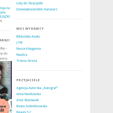
Listy do Skręcipitki
nzja na
Dziewiętnastoletni marynarz
zynu
KSIĄŻKI
26
MOI WYDAWCY
Biblioteka Analiz
ARNI!
LTW
adkę –
Nasza Księgarnia
się do
Nautica
dawcy.
Trzecia Strona
PRZYJACIELE
Agencja Autorska „Autograf”
Anna Nasiłowska
Artur Wacławek
Beata Gołembiowska
Beauty S.C.