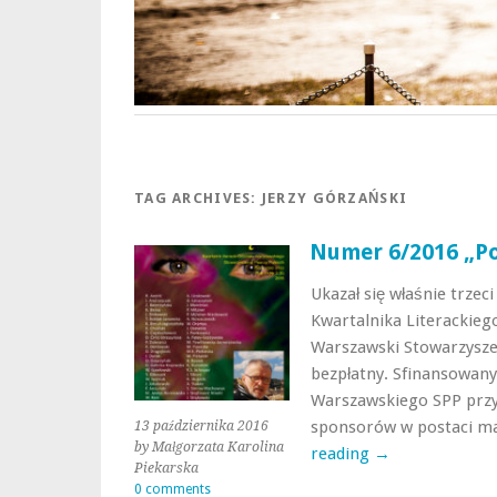
TAG ARCHIVES:
JERZY GÓRZAŃSKI
Numer 6/2016 „Po
Ukazał się właśnie trzec
Kwartalnika Literackieg
Warszawski Stowarzyszen
bezpłatny. Sfinansowany 
Warszawskiego SPP przy
sponsorów w postaci ma
13 października 2016
by Małgorzata Karolina
reading
→
Piekarska
0 comments