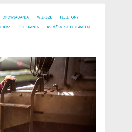
OPOWIADANIA
WIERSZE
FELIETONY
BIERZ
SPOTKANIA
KSIĄŻKA Z AUTOGRAFEM