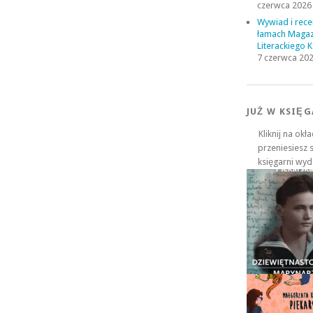
czerwca 2026
Wywiad i rece
łamach Maga
Literackiego 
7 czerwca 20
JUŻ W KSIĘG
Kliknij na okł
przeniesiesz 
księgarni wy