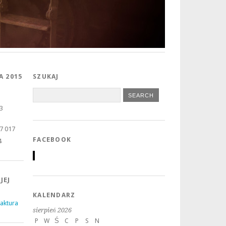
A 2015
SZUKAJ
3
7 017
FACEBOOK
4
JEJ
KALENDARZ
aktura
sierpień 2026
P
W
Ś
C
P
S
N