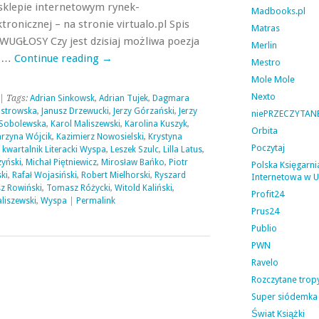
sklepie internetowym rynek-
Madbooks.pl
ektronicznej – na stronie virtualo.pl Spis
Matras
WUGŁOSY Czy jest dzisiaj możliwa poezja
Merlin
u …
Continue reading
→
Mestro
Mole Mole
Nexto
| Tags:
Adrian Sinkowsk
,
Adrian Tujek
,
Dagmara
Ostrowska
,
Janusz Drzewucki
,
Jerzy Górzański
,
Jerzy
niePRZECZYTANE
 Sobolewska
,
Karol Maliszewski
,
Karolina Kuszyk
,
Orbita
arzyna Wójcik
,
Kazimierz Nowosielski
,
Krystyna
Poczytaj
,
kwartalnik Literacki Wyspa
,
Leszek Szulc
,
Lilla Latus
,
yński
,
Michał Piętniewicz
,
Mirosław Bańko
,
Piotr
Polska Księgarni
ki
,
Rafał Wojasiński
,
Robert Mielhorski
,
Ryszard
Internetowa w 
z Rowiński
,
Tomasz Różycki
,
Witold Kaliński
,
Profit24
liszewski
,
Wyspa
|
Permalink
Prus24
Publio
PWN
Ravelo
Rozczytane trop
Super siódemka
Świat Książki