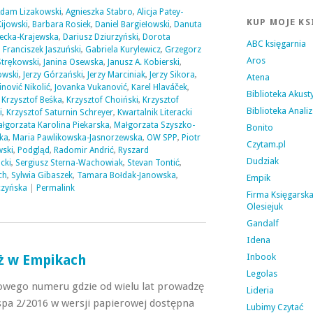
dam Lizakowski
,
Agnieszka Stabro
,
Alicja Patey-
KUP MOJE KS
ijowski
,
Barbara Rosiek
,
Daniel Bargiełowski
,
Danuta
ecka-Krajewska
,
Dariusz Dziurzyński
,
Dorota
ABC księgarnia
,
Franciszek Jaszuński
,
Gabriela Kurylewicz
,
Grzegorz
Aros
Strękowski
,
Janina Osewska
,
Janusz A. Kobierski
,
owski
,
Jerzy Górzański
,
Jerzy Marciniak
,
Jerzy Sikora
,
Atena
inović Nikolić
,
Jovanka Vukanović
,
Karel Hlaváček
,
Biblioteka Akust
,
Krzysztof Beśka
,
Krzysztof Choiński
,
Krzysztof
Biblioteka Analiz
i
,
Krzysztof Saturnin Schreyer
,
Kwartalnik Literacki
łgorzata Karolina Piekarska
,
Małgorzata Szyszko-
Bonito
ka
,
Maria Pawlikowska-Jasnorzewska
,
OW SPP
,
Piotr
Czytam.pl
wski
,
Podgląd
,
Radomir Andrić
,
Ryszard
Dudziak
cki
,
Sergiusz Sterna-Wachowiak
,
Stevan Tontić
,
ch
,
Sylwia Gibaszek
,
Tamara Bołdak-Janowska
,
Empik
czyńska
|
Permalink
Firma Księgarsk
Olesiejuk
Gandalf
Idena
Inbook
ż w Empikach
Legolas
owego numeru gdzie od wielu lat prowadzę
Lideria
spa 2/2016 w wersji papierowej dostępna
Lubimy Czytać