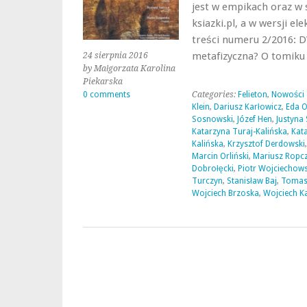
jest w empikach oraz w 
ksiazki.pl, a w wersji el
treści numeru 2/2016: D
metafizyczna? O tomik
24 sierpnia 2016
by Małgorzata Karolina
Piekarska
0 comments
Categories:
Felieton
,
Nowości
Klein
,
Dariusz Karłowicz
,
Eda 
Sosnowski
,
Józef Hen
,
Justyna
Katarzyna Turaj-Kalińska
,
Kat
Kalińska
,
Krzysztof Derdowski
Marcin Orliński
,
Mariusz Ropcz
Dobrołęcki
,
Piotr Wojciechows
Turczyn
,
Stanisław Baj
,
Tomas
Wojciech Brzoska
,
Wojciech Ka