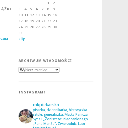
1
2
IĄŻKI
3
4
5
6
7
8
9
10
11
12
13
14
15
16
17
18
19
20
21
22
23
24
25
26
27
28
29
30
31
yczna
« lip
ARCHIWUM WIADOMOŚCI
Archiwum
wiadomości
a
INSTAGRAM!
mkpiekarska
pisarka, dziennikarka, historyczka
sztuki, genealożka. Matka Panicza
Syna i „Żoniszcze” nieocenionego
„Pana Menża”. Zwierzolub. Lubi