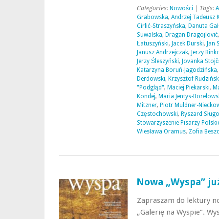
Categories:
Nowości
| Tags:
A
Grabowska
,
Andrzej Tadeusz K
Cirlić-Straszyńska
,
Danuta Gał
Suwalska
,
Dragan Dragojlović
Łatuszyński
,
Jacek Durski
,
Jan 
Janusz Andrzejczak
,
Jerzy Bink
Jerzy Śleszyński
,
Jovanka Stojč
Katarzyna Boruń-Jagodzińska
Derdowski
,
Krzysztof Rudzińsk
"Podgląd"
,
Maciej Piekarski
,
Ma
Kondej
,
Maria Jentys-Borelows
Mitzner
,
Piotr Muldner-Niecko
Częstochowski
,
Ryszard Sługo
Stowarzyszenie Pisarzy Polski
Wiesława Oramus
,
Zofia Besz
Nowa „Wyspa” ju
Zapraszam do lektury n
„Galerię na Wyspie”. Wy