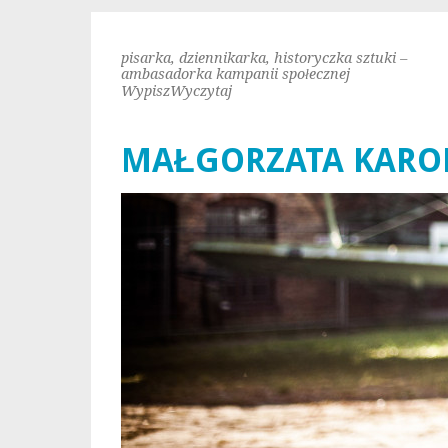
pisarka, dziennikarka, historyczka sztuki –
ambasadorka kampanii społecznej
WypiszWyczytaj
MAŁGORZATA KAROL