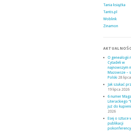
Tania książka
Tantis.pl
Woblink
Zinamon
AKTUALNOŚ
O genealogii 
Cytadeli w
najnowszym 
Mazowsze – s
Polski
28 lipc
Jak szukać p
19 lipca 2026
6 numer Mag
Literackiego “
już do kupien
2026
Esej o sztuce 
publikacji
pokonferency