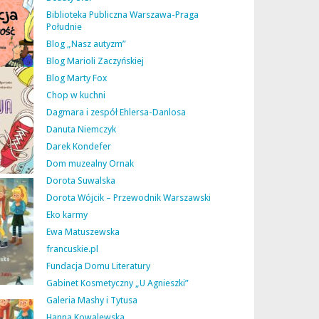
Biblioteka Publiczna Warszawa-Praga
Południe
Blog „Nasz autyzm”
Blog Marioli Zaczyńskiej
Blog Marty Fox
Chop w kuchni
Dagmara i zespół Ehlersa-Danlosa
Danuta Niemczyk
Darek Kondefer
Dom muzealny Ornak
Dorota Suwalska
Dorota Wójcik – Przewodnik Warszawski
Eko karmy
Ewa Matuszewska
francuskie.pl
Fundacja Domu Literatury
Gabinet Kosmetyczny „U Agnieszki”
Galeria Mashy i Tytusa
Hanna Kowalewska