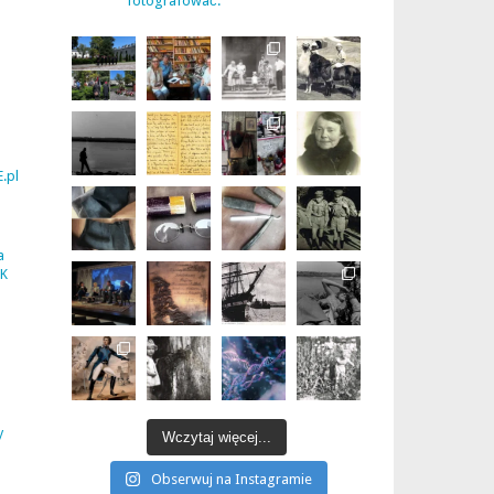
fotografować.
.pl
a
UK
y
Wczytaj więcej...
Obserwuj na Instagramie