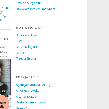
Listy do Skręcipitki
nzja na
Dziewiętnastoletni marynarz
zynu
KSIĄŻKI
26
MOI WYDAWCY
Biblioteka Analiz
ARNI!
LTW
adkę –
Nasza Księgarnia
się do
Nautica
dawcy.
Trzecia Strona
PRZYJACIELE
Agencja Autorska „Autograf”
Anna Nasiłowska
Artur Wacławek
Beata Gołembiowska
Beauty S.C.