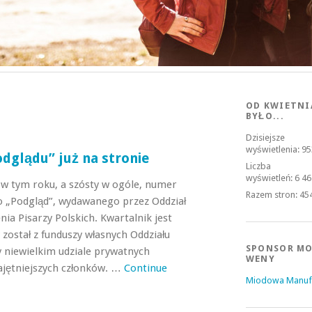
OD KWIETNI
BYŁO...
Dzisiejsze
wyświetlenia:
95
dglądu” już na stronie
Liczba
wyświetleń:
6 46
i w tym roku, a szósty w ogóle, numer
Razem stron:
45
o „Podgląd”, wydawanego przez Oddział
ia Pisarzy Polskich. Kwartalnik jest
został z funduszy własnych Oddziału
SPONSOR MO
 niewielkim udziale prywatnych
WENY
jętniejszych członków. …
Continue
Miodowa Manuf