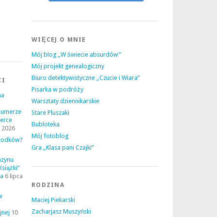
WIĘCEJ O MNIE
Mój blog „W świecie absurdów”
Mój projekt genealogiczny
Biuro detektywistyczne „Czucie i Wiara”
CI
Pisarka w podróży
na
Warsztaty dziennikarskie
numerze
Stare Pluszaki
erce
Bubloteka
a 2026
Mój fotoblog
rzodków?
Gra „Klasa pani Czajki”
azynu
Książki”
ia
6 lipca
RODZINA
w
Maciej Piekarski
Zacharjasz Muszyński
jnej
10