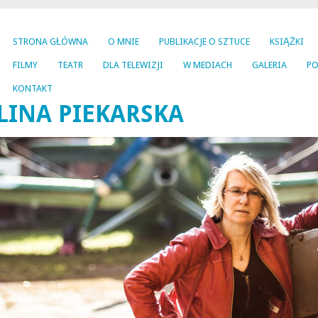
STRONA GŁÓWNA
O MNIE
PUBLIKACJE O SZTUCE
KSIĄŻKI
FILMY
TEATR
DLA TELEWIZJI
W MEDIACH
GALERIA
PO
KONTAKT
INA PIEKARSKA