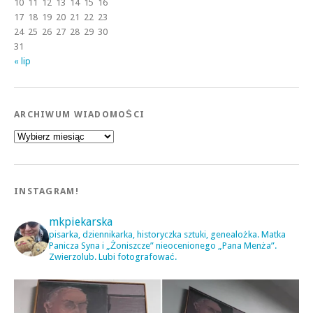
10
11
12
13
14
15
16
17
18
19
20
21
22
23
24
25
26
27
28
29
30
31
« lip
ARCHIWUM WIADOMOŚCI
Archiwum
wiadomości
INSTAGRAM!
mkpiekarska
pisarka, dziennikarka, historyczka sztuki, genealożka. Matka
Panicza Syna i „Żoniszcze” nieocenionego „Pana Menża”.
Zwierzolub. Lubi fotografować.