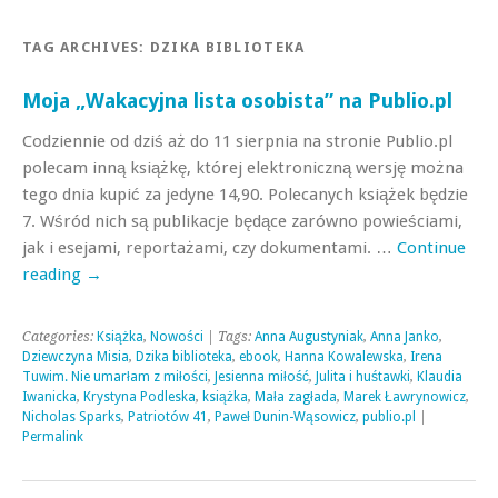
TAG ARCHIVES:
DZIKA BIBLIOTEKA
Moja „Wakacyjna lista osobista” na Publio.pl
Codziennie od dziś aż do 11 sierpnia na stronie Publio.pl
polecam inną książkę, której elektroniczną wersję można
tego dnia kupić za jedyne 14,90. Polecanych książek będzie
7. Wśród nich są publikacje będące zarówno powieściami,
jak i esejami, reportażami, czy dokumentami. …
Continue
reading
→
Categories:
Książka
,
Nowości
| Tags:
Anna Augustyniak
,
Anna Janko
,
Dziewczyna Misia
,
Dzika biblioteka
,
ebook
,
Hanna Kowalewska
,
Irena
Tuwim. Nie umarłam z miłości
,
Jesienna miłość
,
Julita i huśtawki
,
Klaudia
Iwanicka
,
Krystyna Podleska
,
książka
,
Mała zagłada
,
Marek Ławrynowicz
,
Nicholas Sparks
,
Patriotów 41
,
Paweł Dunin-Wąsowicz
,
publio.pl
|
Permalink