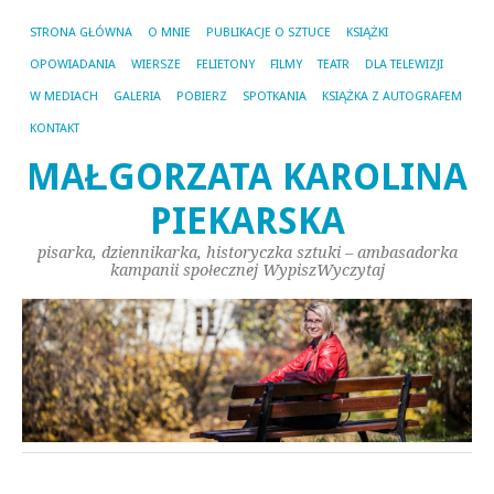
STRONA GŁÓWNA
O MNIE
PUBLIKACJE O SZTUCE
KSIĄŻKI
OPOWIADANIA
WIERSZE
FELIETONY
FILMY
TEATR
DLA TELEWIZJI
W MEDIACH
GALERIA
POBIERZ
SPOTKANIA
KSIĄŻKA Z AUTOGRAFEM
KONTAKT
MAŁGORZATA KAROLINA
PIEKARSKA
pisarka, dziennikarka, historyczka sztuki – ambasadorka
kampanii społecznej WypiszWyczytaj