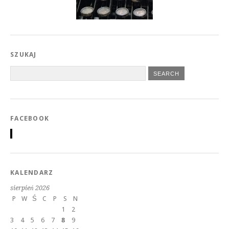
SZUKAJ
FACEBOOK
KALENDARZ
sierpień 2026
P
W
Ś
C
P
S
N
1
2
3
4
5
6
7
8
9